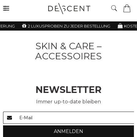
FERUNG
2 LUXUSPROBEN ZU JEDER BESTELLUNG
KOSTE
SKIN & CARE –
ACCESSOIRES
NEWSLETTER
Immer up-to-date bleiben
ANMELDEN