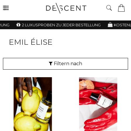
UNG
2 LUXUSPROBEN ZU JEDER BESTELLUNG
KOSTENLO
EMIL ÉLISE
Filtern nach