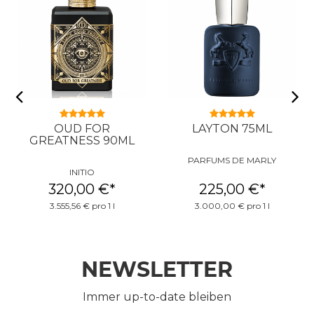
OUD FOR
LAYTON 75ML
GREATNESS 90ML
PARFUMS DE MARLY
INITIO
320,00 €
*
225,00 €
*
3.555,56 € pro 1 l
3.000,00 € pro 1 l
NEWSLETTER
Immer up-to-date bleiben