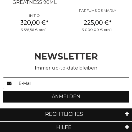
GREATNESS 90ML
PARFUMS DE MARLY
INITIO
320,00 €
*
225,00 €
*
3.555,56 € pro 1 l
3.000,00 € pro 1 l
NEWSLETTER
Immer up-to-date bleiben
ANMELDEN
RECHTLICHES
HILFE