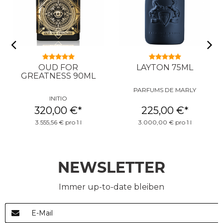
OUD FOR
LAYTON 75ML
GREATNESS 90ML
PARFUMS DE MARLY
INITIO
320,00 €
*
225,00 €
*
3.555,56 € pro 1 l
3.000,00 € pro 1 l
NEWSLETTER
Immer up-to-date bleiben