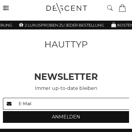
ERUNG
2 LUXUSPROBEN ZU JEDER BESTELLUNG
KOSTEN
HAUTTYP
NEWSLETTER
Immer up-to-date bleiben
ANMELDEN