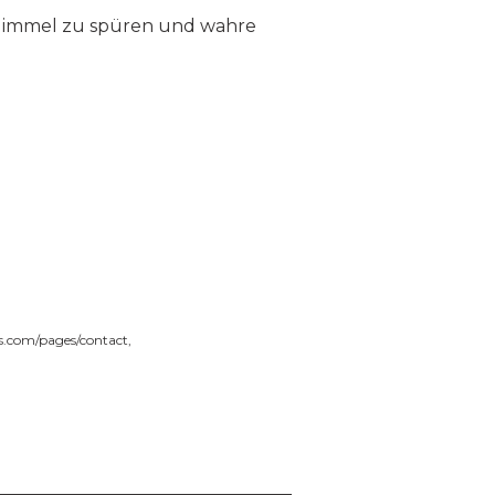
n Himmel zu spüren und wahre
ms.com/pages/contact
,