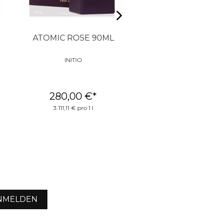
ATOMIC ROSE 90ML
PEGASUS 125
INITIO
PARFUMS DE MAR
280,00 €
*
290,00 €
*
3.111,11 € pro 1 l
2.320,00 € pro 1 
NMELDEN