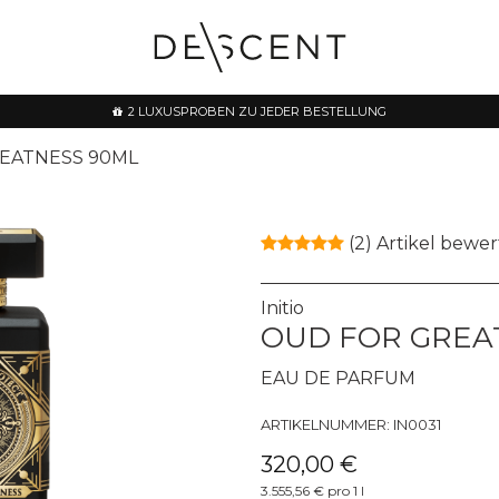
2 LUXUSPROBEN ZU JEDER BESTELLUNG
EATNESS 90ML
(2)
Artikel bewe
Initio
OUD FOR GREA
EAU DE PARFUM
ARTIKELNUMMER:
IN0031
320,00 €
3.555,56 € pro 1 l