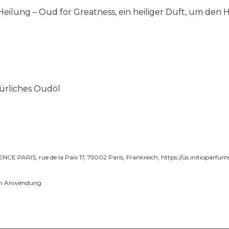
eilung – Oud for Greatness, ein heiliger Duft, um de
türliches Oudöl
CE PARIS, rue de la Paix 17, 75002 Paris, Frankreich,
https://us.initioparfu
ren Anwendung