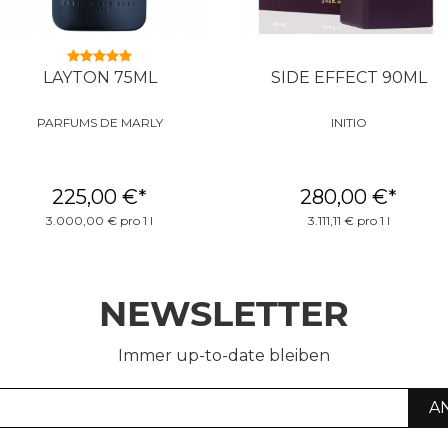
LAYTON 75ML
SIDE EFFECT 90ML
PARFUMS DE MARLY
INITIO
225,00 €
*
280,00 €
*
3.000,00 € pro 1 l
3.111,11 € pro 1 l
NEWSLETTER
Immer up-to-date bleiben
A