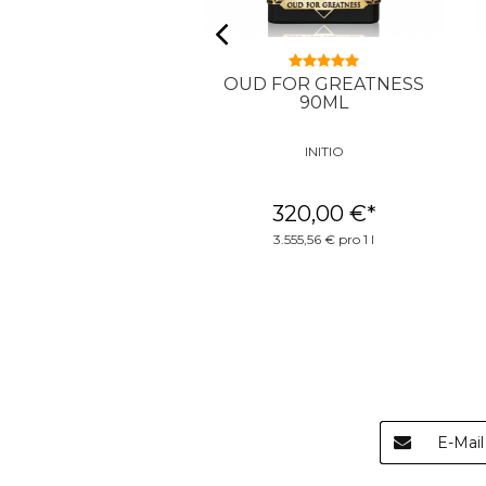
 FREQUENCY 90ML
OUD FOR GREATNESS
90ML
INITIO
INITIO
280,00 €
*
320,00 €
*
3.111,11 € pro 1 l
3.555,56 € pro 1 l