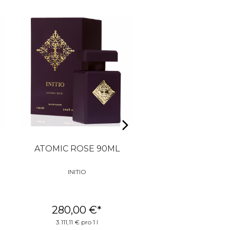
ATOMIC ROSE 90ML
PEGASUS 125
INITIO
PARFUMS DE MAR
280,00 €
*
290,00 €
*
3.111,11 € pro 1 l
2.320,00 € pro 1 