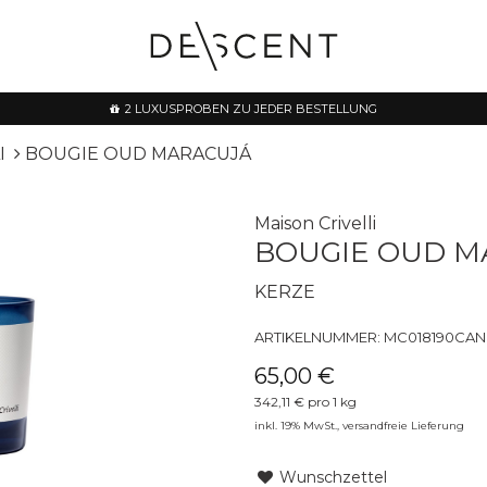
2 LUXUSPROBEN ZU JEDER BESTELLUNG
I
BOUGIE OUD MARACUJÁ
Maison Crivelli
BOUGIE OUD M
KERZE
ARTIKELNUMMER:
MC018190CAN
65,00 €
342,11 € pro 1 kg
inkl. 19% MwSt.,
versandfreie Lieferung
Wunschzettel