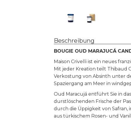
Beschreibung
BOUGIE OUD MARAJUCÁ CAN
Maison Crivelli ist ein neues fr
Mit jeder Kreation teilt Thibaud
Verkostung von Absinth unter d
Spaziergang am Meer in windgepe
Oud Maracujá entführt Sie in da
durstlöschenden Frische der Pas
durch die Üppigkeit von Safran,
aus türkischem Rosen- und Vani