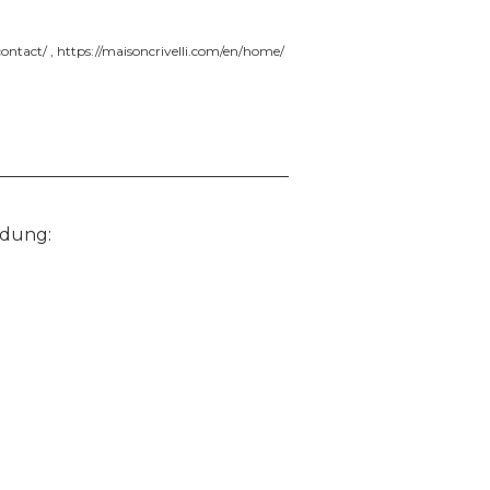
contact/
,
https://maisoncrivelli.com/en/home/
idung: