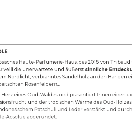
DLE
anzösisches Haute-Parfumerie-Haus, das 2018 von Thibaud
 Crivelli die unerwartete und äußerst
sinnliche Entdeck
em Nordlicht, verbranntes Sandelholz an den Hängen e
itschten Rosenfeldern...
s Herz eines Oud-Waldes und präsentiert Ihnen einen ex
sionsfrucht und der tropischen Wärme des Oud-Holzes. 
 indonesischem Patschuli und Leder verstärkt und durc
lle-Absolue abgerundet.