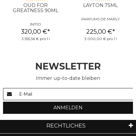
OUD FOR
LAYTON 75ML
GREATNESS 90ML
PARFUMS DE MARLY
INITIO
320,00 €
*
225,00 €
*
3.555,56 € pro 1 l
3.000,00 € pro 1 l
NEWSLETTER
Immer up-to-date bleiben
ANMELDEN
RECHTLICHES