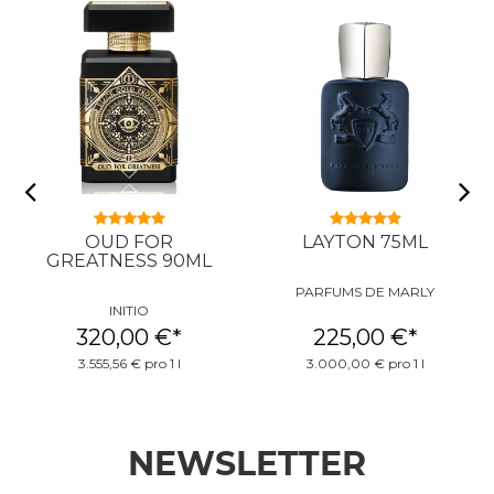
OUD FOR
LAYTON 75ML
GREATNESS 90ML
PARFUMS DE MARLY
INITIO
320,00 €
*
225,00 €
*
3.555,56 € pro 1 l
3.000,00 € pro 1 l
NEWSLETTER