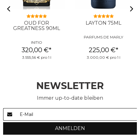
OUD FOR
LAYTON 75ML
GREATNESS 90ML
PARFUMS DE MARLY
INITIO
320,00 €
*
225,00 €
*
3.555,56 € pro 1 l
3.000,00 € pro 1 l
NEWSLETTER
Immer up-to-date bleiben
ANMELDEN