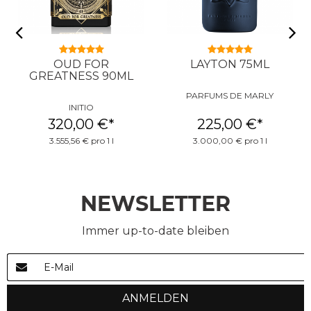
OUD FOR
LAYTON 75ML
GREATNESS 90ML
PARFUMS DE MARLY
INITIO
320,00 €
*
225,00 €
*
3.555,56 € pro 1 l
3.000,00 € pro 1 l
NEWSLETTER
Immer up-to-date bleiben
ANMELDEN