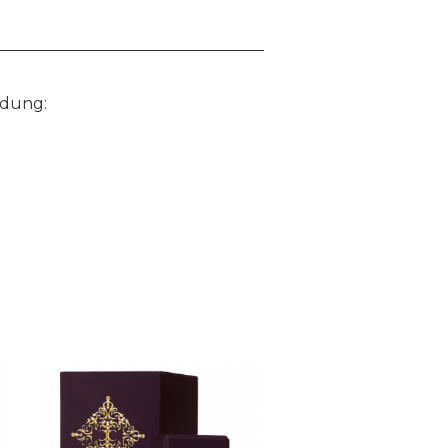
idung: