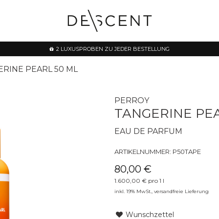
2 LUXUSPROBEN ZU JEDER BESTELLUNG
RINE PEARL 50 ML
PERROY
TANGERINE PEA
EAU DE PARFUM
ARTIKELNUMMER:
P50TAPE
80,00 €
1.600,00 € pro 1 l
inkl. 19% MwSt.,
versandfreie Lieferung
Wunschzettel