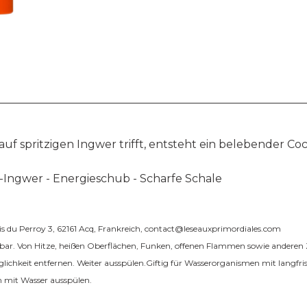
uf spritzigen Ingwer trifft, entsteht ein belebender Cockt
t-Ingwer - Energieschub - Scharfe Schale
du Perroy 3, 62161 Acq, Frankreich,
contact@leseauxprimordiales.com
dbar. Von Hitze, heißen Oberflächen, Funken, offenen Flammen sowie anderen 
lichkeit entfernen. Weiter ausspülen.Giftig für Wasserorganismen mit langfr
 mit Wasser ausspülen.