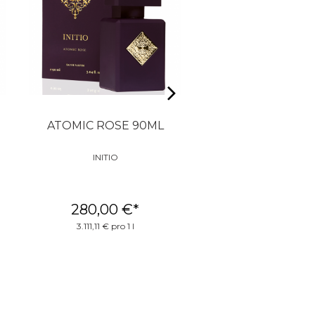
ATOMIC ROSE 90ML
PEGASUS 125
INITIO
PARFUMS DE MAR
280,00 €
*
290,00 €
*
3.111,11 € pro 1 l
2.320,00 € pro 1 