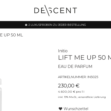
2 LUXUSPROBEN ZU JEDER BESTELLUNG
ME UP 50 ML
Initio
LIFT ME UP 50 
EAU DE PARFUM
ARTIKELNUMMER:
IN5025
230,00 €
4.600,00 € pro 1 l
inkl. 19% MwSt.,
versandfreie Lieferung
Wunschzettel