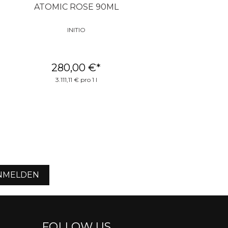
ATOMIC ROSE 90ML
PEGASUS 125
INITIO
PARFUMS DE MAR
280,00 €
*
290,00 €
*
3.111,11 € pro 1 l
2.320,00 € pro 1 
NMELDEN
FOLLOW US