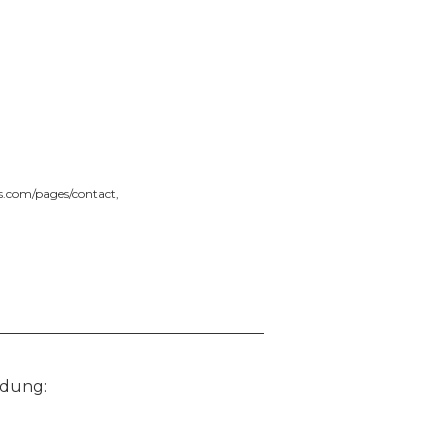
ms.com/pages/contact
,
idung: