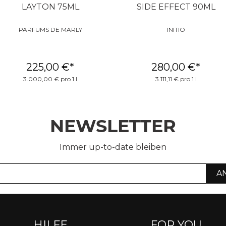
LAYTON 75ML
SIDE EFFECT 90ML
PARFUMS DE MARLY
INITIO
225,00 €
*
280,00 €
*
3.000,00 € pro 1 l
3.111,11 € pro 1 l
NEWSLETTER
Immer up-to-date bleiben
A
HILFE
FOR YOU