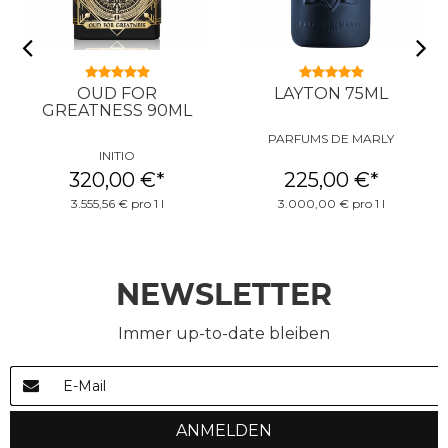
OUD FOR
LAYTON 75ML
GREATNESS 90ML
PARFUMS DE MARLY
INITIO
320,00 €
*
225,00 €
*
3.555,56 € pro 1 l
3.000,00 € pro 1 l
NEWSLETTER
Immer up-to-date bleiben
ANMELDEN