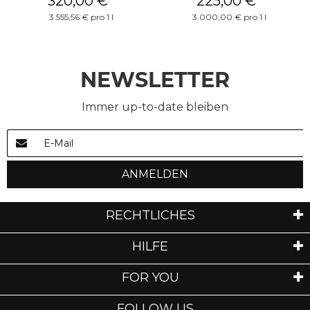
320,00 €
*
225,00 €
*
3.555,56 € pro 1 l
3.000,00 € pro 1 l
NEWSLETTER
Immer up-to-date bleiben
ANMELDEN
RECHTLICHES
HILFE
FOR YOU
FOLLOW US