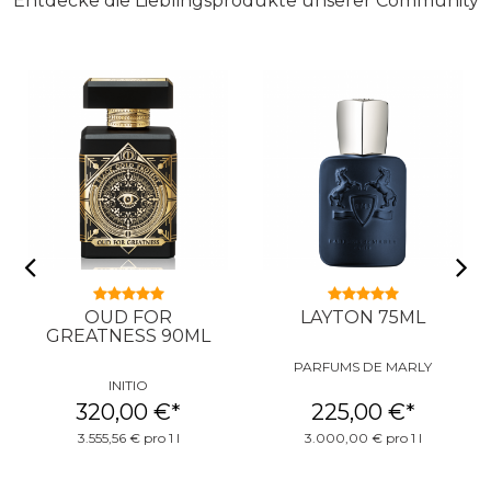
Entdecke die Lieblingsprodukte unserer Community
OUD FOR
LAYTON 75ML
GREATNESS 90ML
PARFUMS DE MARLY
INITIO
320,00 €
*
225,00 €
*
3.555,56 € pro 1 l
3.000,00 € pro 1 l