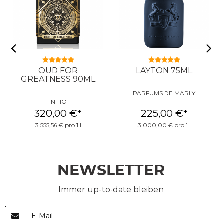
OUD FOR
LAYTON 75ML
GREATNESS 90ML
PARFUMS DE MARLY
INITIO
320,00 €
*
225,00 €
*
3.555,56 € pro 1 l
3.000,00 € pro 1 l
NEWSLETTER
Immer up-to-date bleiben